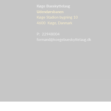
Køge Bueskyttelaug
Udendørsbanen
Køge Stadion bygning 10
4600 Køge, Danmark
P: 22948004
formand@koegebueskyttelaug.dk