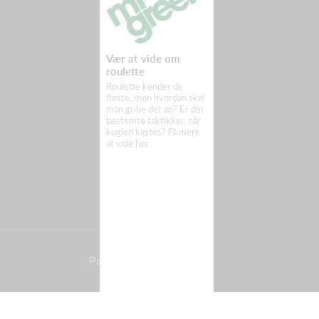
Vær at vide om
roulette
Roulette kender de
fleste, men hvordan skal
man gribe det an? Er der
bestemte taktikker, når
kuglen kastes? Få mere
at vide her.
Powered by Holdsport