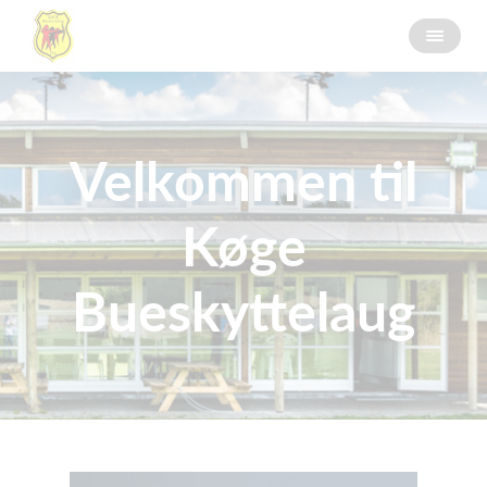
Velkommen til
Køge
Bueskyttelaug