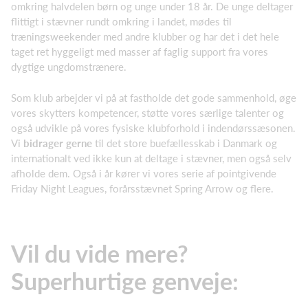
omkring halvdelen børn og unge under 18 år. De unge deltager
flittigt i stævner rundt omkring i landet, mødes til
træningsweekender med andre klubber og har det i det hele
taget ret hyggeligt med masser af faglig support fra vores
dygtige ungdomstrænere.
Som klub arbejder vi på at fastholde det gode sammenhold, øge
vores skytters kompetencer, støtte vores særlige talenter og
også udvikle på vores fysiske klubforhold i indendørssæsonen.
Vi
bidrager gerne
til det store buefællesskab i Danmark og
internationalt ved ikke kun at deltage i stævner, men også selv
afholde dem. Også i år kører vi vores serie af pointgivende
Friday Night Leagues, forårsstævnet Spring Arrow og flere.
Vil du vide mere?
Superhurtige genveje: