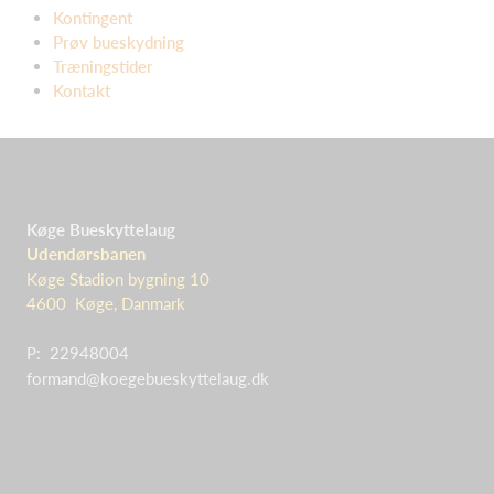
Kontingent
Prøv bueskydning
Træningstider
Kontakt
Køge Bueskyttelaug
Udendørsbanen
Køge Stadion bygning 10
4600 Køge, Danmark
P: 22948004
formand@koegebueskyttelaug.dk