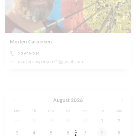
Morten Caspersen
22948004
mortencaspersen71@gmail.com
August 2026
Man
Tir
Ons
Tor
Fre
Lør
Søn
27
28
29
30
31
1
2
3
4
5
6
7
8
9